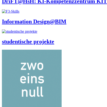
DriFT@HsH: KI-Kompetenzzentrum KI
Information Design@BIM
studentische projekte